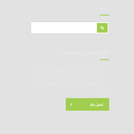
بحث
جاهز لإطلاق مشروعك؟
نجد أن يجدر على في بعض الطالب بزيارة موقع
ما خاصة تفاصيل الدخول تم إدارتها في صفحات
بديلة. مواقع التسوق الإلكترونية لتحقيق النجاح
والتميّز في
اتصل حالا