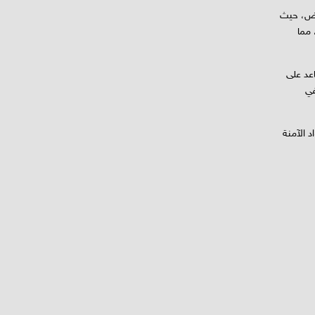
ياض، حيث
 مما
عد على
في
 الآمنة